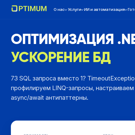
О нас
Услуги
ИИ и автоматизация
Гот
ОПТИМИЗАЦИЯ .NE
УСКОРЕНИЕ БД
73 SQL запроса вместо 1? TimeoutExcepti
профилируем LINQ-запросы, настраиваем
async/await антипаттерны.