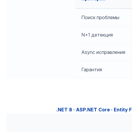
Поиск проблемы
N+1 детекция
Async исправления
Гарантия
.NET 8 · ASP.NET Core · Entity F